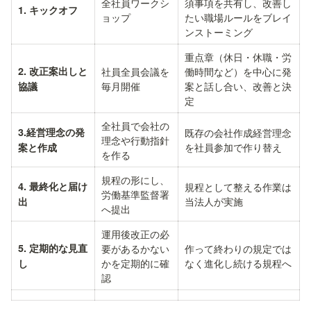
全社員ワークシ
須事項を共有し、改善し
1. キックオフ
ョップ
たい職場ルールをブレイ
ンストーミング
重点章（休日・休職・労
2. 改正案出しと
社員全員会議を
働時間など）を中心に発
毎月開催
案と話し合い、改善と決
協議
定
全社員で会社の
3.経営理念の発
既存の会社作成経営理念
理念や行動指針
を社員参加で作り替え
案と作成
を作る
規程の形にし、
4. 最終化と届け
規程として整える作業は
労働基準監督署
当法人が実施
出
へ提出
運用後改正の必
5. 定期的な見直
要があるかない
作って終わりの規定では
かを定期的に確
なく進化し続ける規程へ
し
認