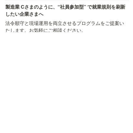
製造業 Cさまのように、“社員参加型” で就業規則を刷新
したい企業さまへ
法令順守と現場運用を両立させるプログラムをご提案い
たします。お気軽にご相談ください。
コウタニ社会保険労務士法人
〒211-0005

神奈川県川崎市中原区新丸子町758-2
044-738-1067（営業時間：平日9:00-17:00）
HOME
事務所概要
業務内容