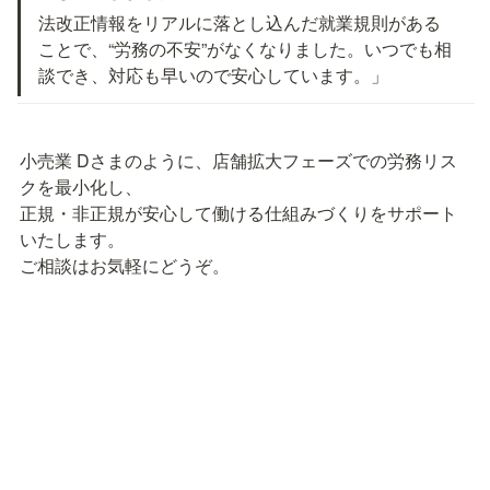
法改正情報をリアルに落とし込んだ就業規則がある
ことで、“労務の不安”がなくなりました。いつでも相
談でき、対応も早いので安心しています。」
小売業 Dさまのように、店舗拡大フェーズでの労務リス
クを最小化し、

正規・非正規が安心して働ける仕組みづくりをサポート
いたします。

ご相談はお気軽にどうぞ。
コウタニ社会保険労務士法人
〒211-0005

神奈川県川崎市中原区新丸子町758-2
044-738-1067（営業時間：平日9:00-17:00）