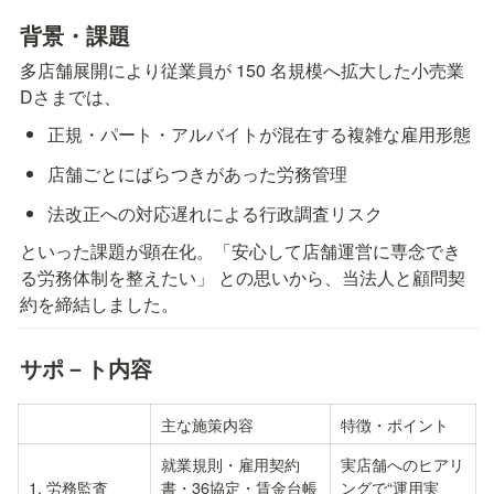
背景・課題
多店舗展開により従業員が 150 名規模へ拡大した小売業 
Dさまでは、
正規・パート・アルバイトが混在する複雑な雇用形態
店舗ごとにばらつきがあった労務管理
法改正への対応遅れによる行政調査リスク
といった課題が顕在化。「安心して店舗運営に専念でき
る労務体制を整えたい」 との思いから、当法人と顧問契
約を締結しました。
サポ－ト内容
主な施策内容
特徴・ポイント
就業規則・雇用契約
実店舗へのヒアリ
1. 労務監査
書・36協定・賃金台帳
ングで“運用実