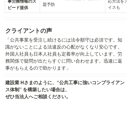
応方法をア
事労務情報のス
題予防
イスも
ピード提供
クライアントの声
「公共事業を受注し続けるには法令順守は必須です。知
識がないことによる法違反の心配がなくなり安心です。
外国人社員も日本人社員も定着率が向上しています。労
務関係で疑問が出たらすぐに問い合わせます。迅速に返
事がもらえるので助かります」
建設業 Hさまのように、“公共工事に強いコンプライアン
ス体制” を構築したい場合は、

ぜひ当法人へご相談ください。
コウタニ社会保険労務士法人
〒211-0005
