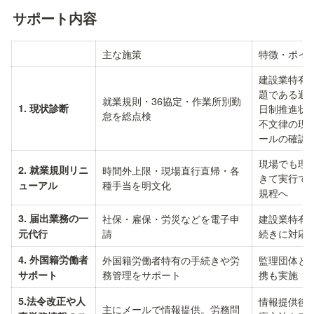
サポート内容
主な施策
特徴・ポイ
建設業特有
題である週
就業規則・36協定・作業所別勤
1. 現状診断
日制推進状
怠を総点検
不文律の現
ールの確認
現場でも理
2. 就業規則リニ
時間外上限・現場直行直帰・各
きて実行で
種手当を明文化
ューアル
規程へ
3. 届出業務の一
社保・雇保・労災などを電子申
建設業特有
請
続きに対応
元代行
4. 外国籍労働者
外国籍労働者特有の手続きや労
監理団体と
務管理をサポート
携も実施
サポート
5.法令改正や人
情報提供後
主にメールで情報提供。労務問