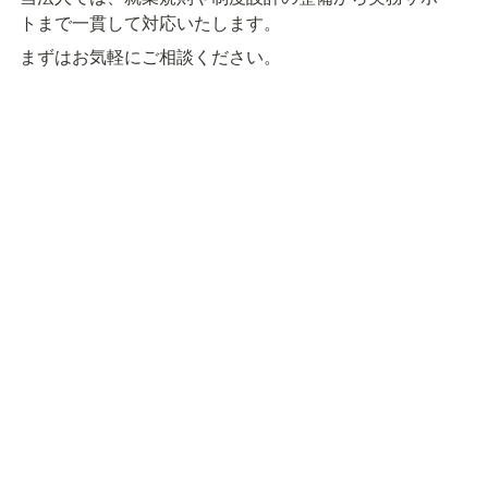
トまで一貫して対応いたします。
まずはお気軽にご相談ください。
コウタニ社会保険労務士法人
〒211-0005

神奈川県川崎市中原区新丸子町758-2
044-738-1067（営業時間：平日9:00-17:00）
HOME
事務所概要
業務内容
料金案内