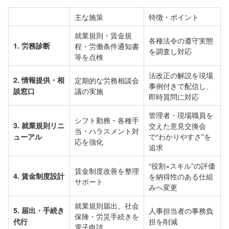
主な施策
特徴・ポイント
就業規則・賃金規
各種法令の遵守実態
1. 労務診断
程・労働条件通知書
を調査し対応
等を点検
法改正の解説を現場
2. 情報提供・相
定期的な労務相談会
事例付きで配信し、
議の実施
談窓口
即時質問に対応
管理者・現場職員を
シフト勤務・各種手
3. 就業規則リニ
交えた意見交換会
当・ハラスメント対
で“わかりやすさ”を
ューアル
応を強化
追求
“役割×スキル”の評価
賃金制度改善を整理
4. 賃金制度設計
を納得性のある仕組
サポート
みへ変更
就業規則届出、社会
5. 届出・手続き
人事担当者の事務負
保険・労災手続きを
担を削減
代行
電子申請